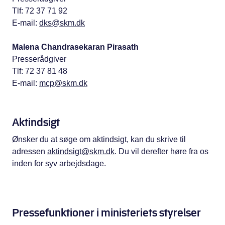
Tlf: 72 37 71 92
E-mail:
dks@skm.dk
Malena Chandrasekaran Pirasath
Presserådgiver
Tlf: 72 37 81 48
E-mail:
mcp@skm.dk
Aktindsigt
Ønsker du at søge om aktindsigt, kan du skrive til
adressen
aktindsigt@skm.dk
. Du vil derefter høre fra os
inden for syv arbejdsdage.
Pressefunktioner i ministeriets styrelser