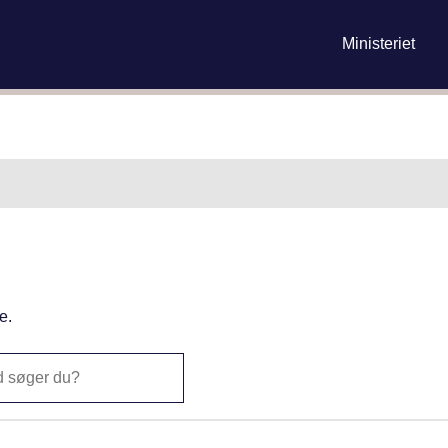
skatteministeri
Ministeriet
Gå til indhold
e.