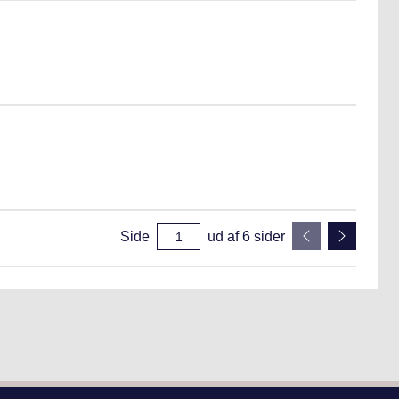
Side
ud af
6
sider