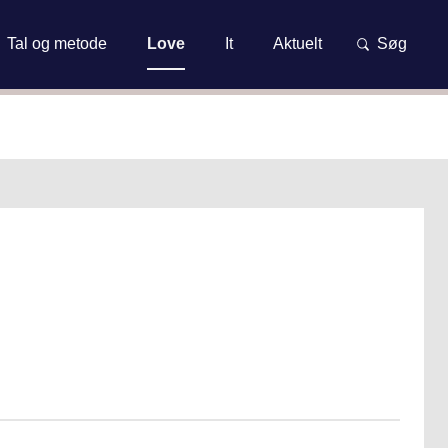
et
Tal og metode
Love
It
Aktuelt
Søg