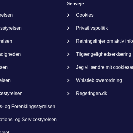
Genveje
relsen
Cookies
sstyrelsen
Privatlivspolitik
relsen
Retningslinjer om aktiv inf
ndigheden
Tilgængelighedserklæring
lsen
Jeg vil ændre mit cookies
elsen
Whistleblowerordning
kestyrelsen
Regeringen.dk
s- og Forenklingsstyrelsen
ations- og Servicestyrelsen
synet