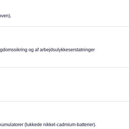
oven).
sygdomssikring og af arbejdsulykkeserstatninger
kumulatorer (lukkede nikkel-cadmium-batterier).