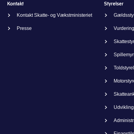
Kontakt
Styrelser
Kontakt Skatte- og Vækstministeriet
Gældssty
Presse
Vurdering
Skattesty
Spillemy
Toldstyre
Motorstyr
Skattean
Udvikling
Administr
Finanstil